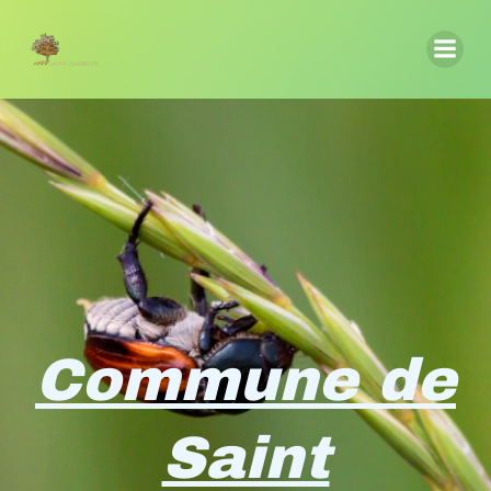
Aller
au
contenu
Commune de
Saint