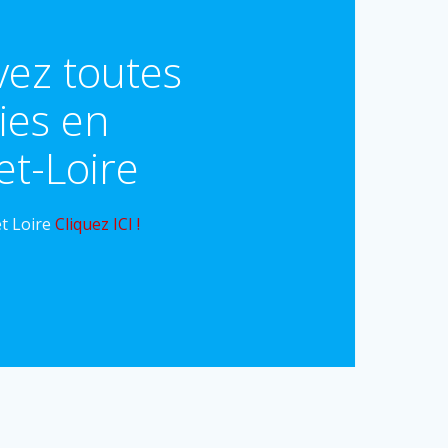
vez toutes
ties en
et-Loire
t Loire
Cliquez ICI !